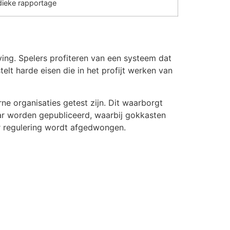
dieke rapportage
ving. Spelers profiteren van een systeem dat
elt harde eisen die in het profijt werken van
 organisaties getest zijn. Dit waarborgt
ar worden gepubliceerd, waarbij gokkasten
r regulering wordt afgedwongen.