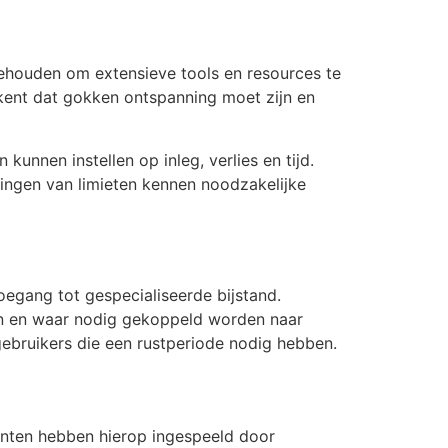
gehouden om extensieve tools en resources te
kent dat gokken ontspanning moet zijn en
unnen instellen op inleg, verlies en tijd.
ngen van limieten kennen noodzakelijke
oegang tot gespecialiseerde bijstand.
en en waar nodig gekoppeld worden naar
 gebruikers die een rustperiode nodig hebben.
nten hebben hierop ingespeeld door