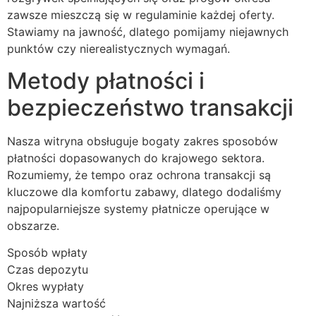
zawsze mieszczą się w regulaminie każdej oferty.
Stawiamy na jawność, dlatego pomijamy niejawnych
punktów czy nierealistycznych wymagań.
Metody płatności i
bezpieczeństwo transakcji
Nasza witryna obsługuje bogaty zakres sposobów
płatności dopasowanych do krajowego sektora.
Rozumiemy, że tempo oraz ochrona transakcji są
kluczowe dla komfortu zabawy, dlatego dodaliśmy
najpopularniejsze systemy płatnicze operujące w
obszarze.
Sposób wpłaty
Czas depozytu
Okres wypłaty
Najniższa wartość