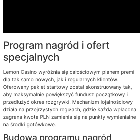
Program nagród i ofert
specjalnych
Lemon Casino wyróżnia się całościowym planem premii
dla tak samo nowych, jak i regularnych klientów.
Oferowany pakiet startowy został skonstruowany tak,
aby maksymalnie powiększyć fundusz początkowy i
przedłużyć okres rozgrywki. Mechanizm lojalnościowy
działa na przejrzystych regułach, gdzie każda wpłacona
zagrana kwota PLN zamienia się na punkty wymienialne
na środki gotówkowe.
Budowa programu nagród