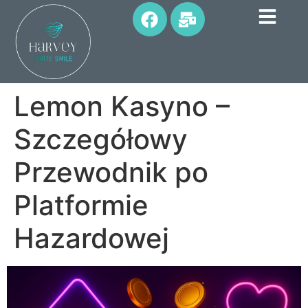
Lemon Kasyno –
Szczegółowy
Przewodnik po
Platformie
Hazardowej