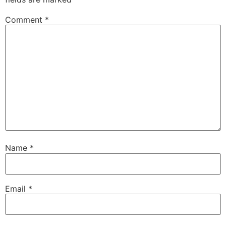
Comment
*
Name
*
Email
*