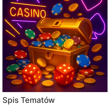
Spis Tematów