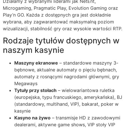
Działamy z wybranymi liderami jak NetEnt,
Microgaming, Pragmatic Play, Evolution Gaming oraz
Play’n GO. Każda z dostępnych gra jest dokładnie
wybrana, aby zagwarantować maksymalną poziom
wizualizacji, stabilność gry oraz wysokie wartości RTP.
Rodzaje tytułów dostępnych w
naszym kasynie
Maszyny ekranowe
– standardowe maszyny 3-
bębnowe, aktualne automaty o pięciu bębnach,
automaty z rosnącymi nagrodami głównymi, gry
Megaways
Tytuły przy stołach
– wielowariantowa ruletka
(europejska, typu francuskiego, amerykańska), BJ
(standardowy, multihand, VIP), bakarat, poker w
kasynie
Kasyno na żywo
– transmisje HD z zawodowymi
dealerami, aktywne game shows, VIP stoły VIP