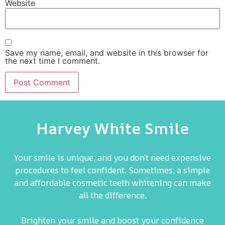
Website
Save my name, email, and website in this browser for
the next time I comment.
Harvey White Smile
Your smile is unique, and you don’t need expensive
procedures to feel confident. Sometimes, a simple
and affordable cosmetic teeth whitening can make
all the difference.
Brighten your smile and boost your confidence