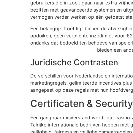
gebruikers die in zoek gaan naar extra vrijh
bezitten met geavanceerde systemen en uitgebr
vermogen verder werken op één getoetst staa
Een belangrijk troef ligt binnen de afwezighe
opduiken, geen verplichte inzetlimiet voor €
ondanks dat bedoeld ten behoeve van speler
casino’s met mga vergunning
bieden een ande
Juridische Contrasten
De verschillen voor Nederlandse en internatio
marketingregels, gelimiteerde incentives plu
aangepast op deze regels met hun hoofdvergu
Certificaten & Securit
Eén gangbaar misverstand wordt dat casino z
Talrijke internationale bedrijven hebben met
veiligheid, fairness en veiligheidsmaatregelen.