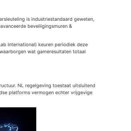
ersleuteling is industriestandaard geweten,
avanceerde beveiligingsmuren &
ab International) keuren periodiek deze
 waarborgen wat gameresultaten totaal
uctuur. NL regelgeving toestaat uitsluitend
ndse platforms vermogen echter vrijgevige