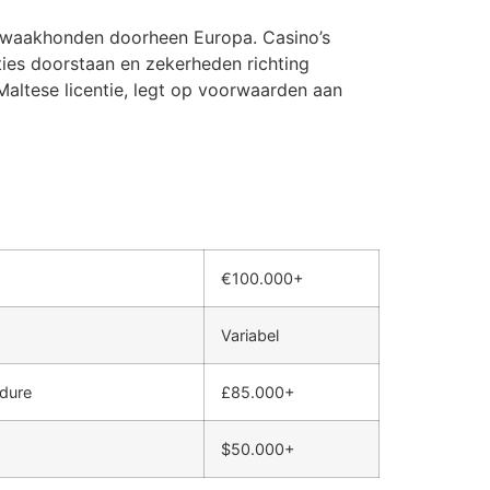
e waakhonden doorheen Europa. Casino’s
ies doorstaan en zekerheden richting
altese licentie, legt op voorwaarden aan
€100.000+
Variabel
edure
£85.000+
$50.000+