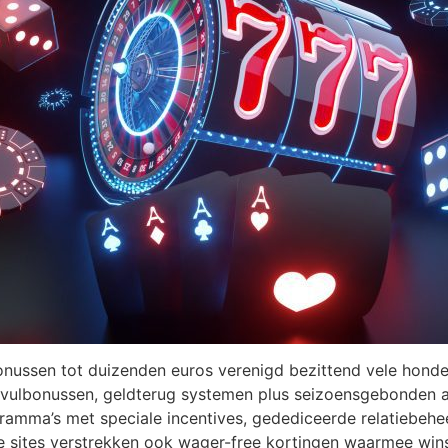
onussen tot duizenden euros verenigd bezittend vele honde
vulbonussen, geldterug systemen plus seizoensgebonden a
mma’s met speciale incentives, gedediceerde relatiebehe
 sites verstrekken ook wager-free kortingen waarmee w