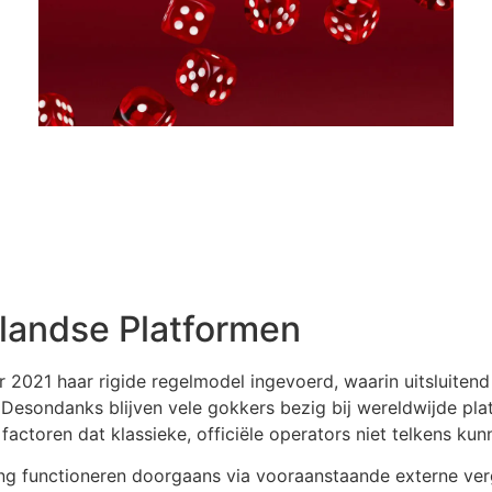
nale Aanbieders
ties
latforms
landse Platformen
021 haar rigide regelmodel ingevoerd, waarin uitsluitend 
 Desondanks blijven vele gokkers bezig bij wereldwijde pla
 factoren dat klassieke, officiële operators niet telkens ku
ng functioneren doorgaans via vooraanstaande externe verg