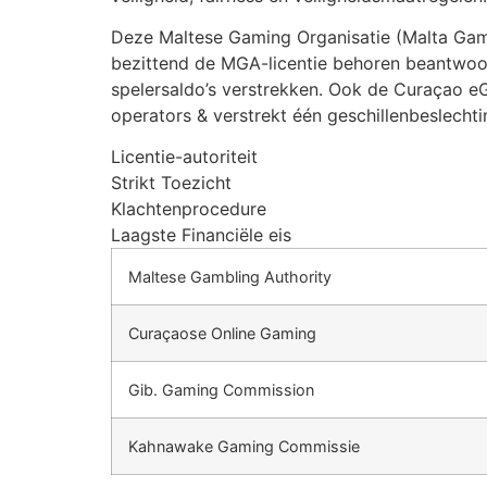
Deze Maltese Gaming Organisatie (Malta Gam
bezittend de MGA-licentie behoren beantwoor
spelersaldo’s verstrekken. Ook de Curaçao eG
operators & verstrekt één geschillenbeslech
Licentie-autoriteit
Strikt Toezicht
Klachtenprocedure
Laagste Financiële eis
Maltese Gambling Authority
Curaçaose Online Gaming
Gib. Gaming Commission
Kahnawake Gaming Commissie