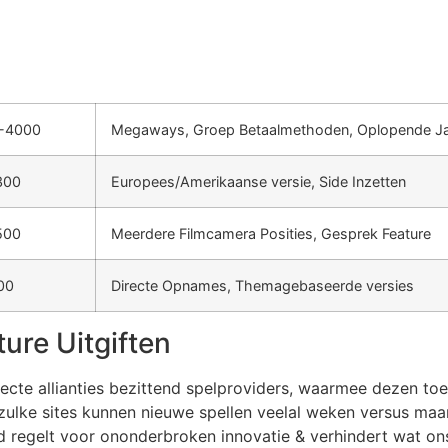
-4000
Megaways, Groep Betaalmethoden, Oplopende J
300
Europees/Amerikaanse versie, Side Inzetten
500
Meerdere Filmcamera Posities, Gesprek Feature
00
Directe Opnames, Themagebaseerde versies
re Uitgiften
cte allianties bezittend spelproviders, waarmee dezen toe
 zulke sites kunnen nieuwe spellen veelal weken versus maa
d regelt voor ononderbroken innovatie & verhindert wat on