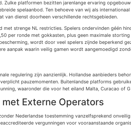
eid. Zulke platformen bezitten jarenlange ervaring opgebou
eide spelaanbod. Ten behoeve van wij als internationaal in
t van dienst doorheen verschillende rechtsgebieden.
id met strenge NL restricties. Spelers ondervinden géén hin
2,50 per ronde met gokkasten, plus geen maximale storting
bescherming, wordt door veel spelers zijnde beperkend ge
re aanpak waarin veilig gamen wordt aangemoedigd zond
nale regulering zijn aanzienlijk. Hollandse aanbieders beh
s verplicht pauzemomenten. Buitenlandse platforms gebruik
nning, waaronder die voor het eiland Malta, Curacao of Gi
y met Externe Operators
onder Nederlandse toestemming vanzelfsprekend onveilig b
 geaccrediteerde vergunningen voor vooraanstaande organis