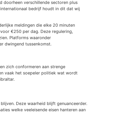
wd doorheen verschillende sectoren plus
ternationaal bedrijf houdt in dit dat wij
derlijke meldingen die elke 20 minuten
 voor €250 per dag. Deze regulering,
zien. Platforms waaronder
nieuwste online
er dwingend tussenkomst.
oren zich conformeren aan strenge
en vaak het soepeler politiek wat wordt
braltar.
lijven. Deze waarheid blijft genuanceerder.
aties welke veeleisende eisen hanteren aan